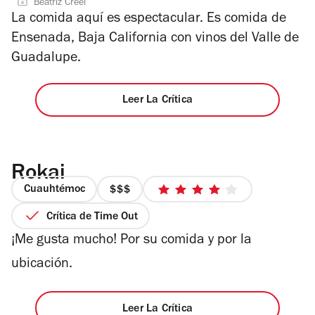
Beatriz Creel
de
4
La comida aquí es espectacular. Es comida de
5
Ensenada, Baja California con vinos del Valle de
estrellas
Guadalupe.
Leer La Crítica
Rokai
Cuauhtémoc
precio
4
3
de
Crítica de Time Out
de
5
¡Me gusta mucho! Por su comida y por la
4
estrellas
ubicación.
Leer La Crítica