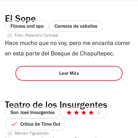
El Sope
Fitness and spa
Carreras de caballos
Foto: Alejandra Carbajal
Hace mucho que no voy, pero me encanta correr
en esta parte del Bosque de Chapultepec.
Leer Más
Teatro de los Insurgentes
San José Insurgentes
4
de
Crítica de Time Out
5
Mariani Figueiredo
estrellas