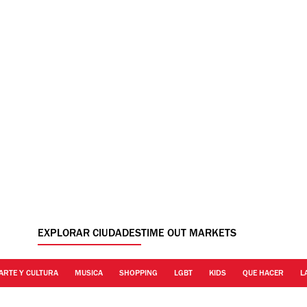
EXPLORAR CIUDADES
TIME OUT MARKETS
ARTE Y CULTURA
MUSICA
SHOPPING
LGBT
KIDS
QUE HACER
L