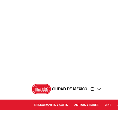
Ir
Ir
al
al
contenido
pie
de
página
CIUDAD DE MÉXICO
RESTAURANTES Y CAFES
ANTROS Y BARES
CINE