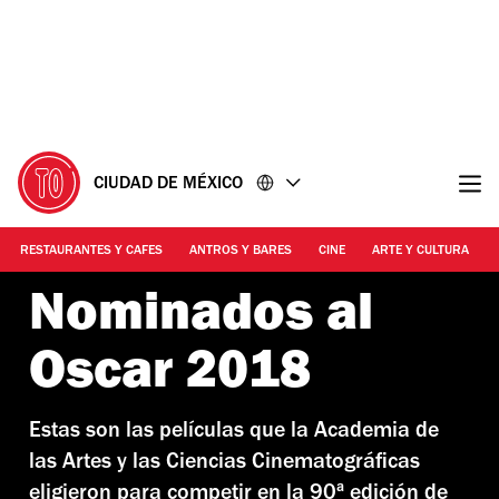
Ir
Ir
al
al
contenido
pie
de
página
CIUDAD DE MÉXICO
RESTAURANTES Y CAFES
ANTROS Y BARES
CINE
ARTE Y CULTURA
Nominados al
Oscar 2018
Estas son las películas que la Academia de
las Artes y las Ciencias Cinematográficas
eligieron para competir en la 90ª edición de