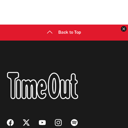
C
Back to Top