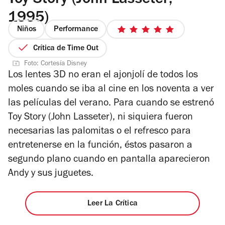
Toy Story (John Lasseter;
1995)
Niños
Performance
5
de
Crítica de Time Out
5
Foto: Cortesía Disney
estrellas
Los lentes 3D no eran el ajonjolí de todos los
moles cuando se iba al cine en los noventa a ver
las películas del verano. Para cuando se estrenó
Toy Story (John Lasseter), ni siquiera fueron
necesarias las palomitas o el refresco para
entretenerse en la función, éstos pasaron a
segundo plano cuando en pantalla aparecieron
Andy y sus juguetes.
Leer La Crítica