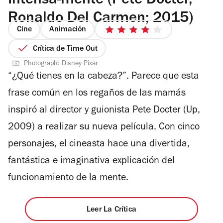
Intensa-mente (Pete Docter,
Ronaldo Del Carmen; 2015)
Cine
Animación
4
de
Crítica de Time Out
5
Photograph: Disney Pixar
estrellas
“¿Qué tienes en la cabeza?”. Parece que esta
frase común en los regaños de las mamás
inspiró al director y guionista Pete Docter (Up,
2009) a realizar su nueva película. Con cinco
personajes, el cineasta hace una divertida,
fantástica e imaginativa explicación del
funcionamiento de la mente.
Leer La Crítica