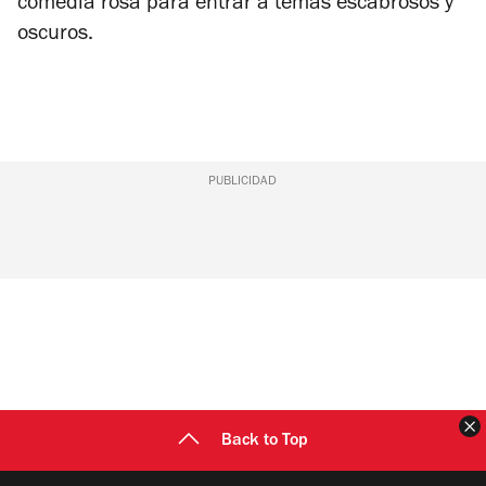
comedia rosa para entrar a temas escabrosos y
oscuros.
PUBLICIDAD
C
Back to Top