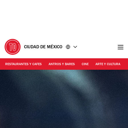
Ir
Ir
al
al
contenido
pie
de
página
CIUDAD DE MÉXICO
RESTAURANTES Y CAFES
ANTROS Y BARES
CINE
ARTE Y CULTURA