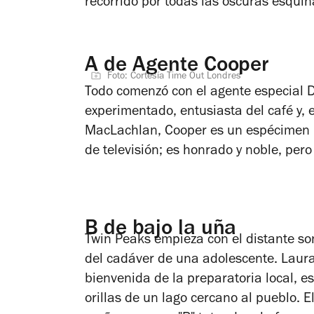
recorrido por todas las oscuras esquina
A de Agente Cooper
Foto: Cortesía Time Out Londres
Todo comenzó con el agente especial Da
experimentado, entusiasta del café y, 
MacLachlan, Cooper es un espécimen ú
de televisión; es honrado y noble, per
B de bajo la uña
Twin Peaks
empieza con el distante so
del cadáver de una adolescente. Laura 
bienvenida de la preparatoria local, e
orillas de un lago cercano al pueblo. 