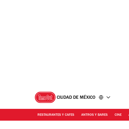
Ir
Ir
al
al
contenido
pie
de
página
CIUDAD DE MÉXICO
RESTAURANTES Y CAFES
ANTROS Y BARES
CINE