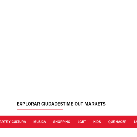
EXPLORAR CIUDADES
TIME OUT MARKETS
ARTE Y CULTURA
MUSICA
SHOPPING
LGBT
KIDS
QUE HACER
L