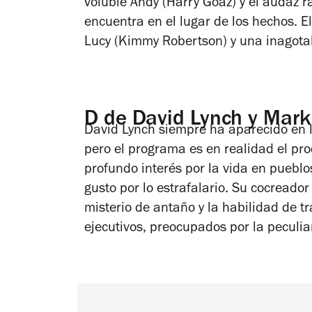
voluble Andy (Harry Goaz) y el audaz 
encuentra en el lugar de los hechos. E
Lucy (Kimmy Robertson) y una inagota
D de David Lynch y Mark
David Lynch siempre ha aparecido en l
pero el programa es en realidad el pr
profundo interés por la vida en pueblos
gusto por lo estrafalario. Su cocreador
misterio de antaño y la habilidad de tr
ejecutivos, preocupados por la peculia