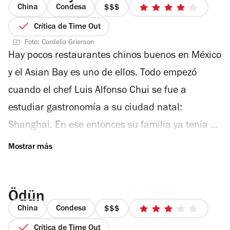
ambiente es familiar y de negocios, así que tanto
China
Condesa
mixto (pollo y...
precio
4
el menú como el concepto se adaptan
3
de
Crítica de Time Out
de
5
perfectamente a cualquier ocasión.
Foto: Cordelia Grierson
4
estrellas
Hay pocos restaurantes chinos buenos en México
y el Asian Bay es uno de ellos. Todo empezó
cuando el chef Luis Alfonso Chui se fue a
estudiar gastronomía a su ciudad natal:
Shanghai. En ese entonces su familia ya tenía el
único restaurante chino decente de la calle de
Dolores (el Shanghai), por lo que ya conocía el
know-how de la industria alimenticia. Al
Ödün
regresar, Luis decidió convertir su propia casa
China
Condesa
en un restaurante que pronto superó al de sus
precio
3
3
de
Crítica de Time Out