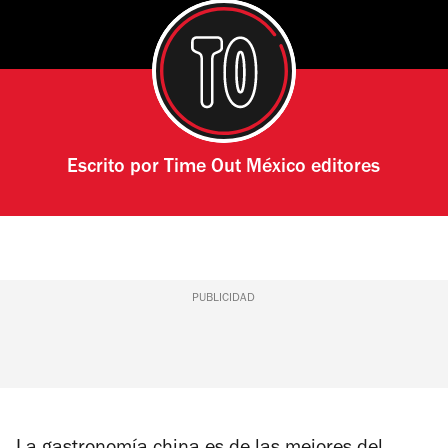
Escrito por
Time Out México editores
PUBLICIDAD