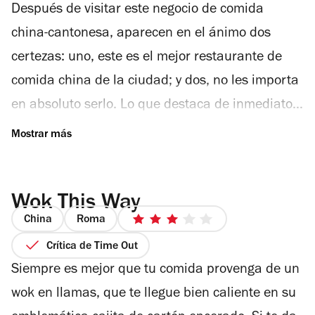
Después de visitar este negocio de comida
de
4
5
china-cantonesa, aparecen en el ánimo dos
estrellas
certezas: uno, este es el mejor restaurante de
comida china de la ciudad; y dos, no les importa
en absoluto serlo. Lo que destaca de inmediato
en Ka Won Seng es la extensa variedad de
mariscos. Esto se debe a que los chefs y dueños
de este restaurante provienen de la región
Wok This Way
costera de Cantón, China, de donde son algunas
China
Roma
recetas muy específicas e inéditas en la CDMX.
3
de
Crítica de Time Out
Aquí reciben con cariño a sus paisanos, que
5
Siempre es mejor que tu comida provenga de un
llegan en familias numerosas y comparten su
estrellas
wok en llamas, que te llegue bien caliente en su
comida en las tablas giratorias de madera llenas