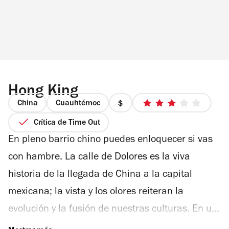
más es cuidarse de la grúa o llegar a pie. La
colonia Moderna es un tesoro poco explorado de
comida nacional y de otros países del mundo.
Hong King
China
Cuauhtémoc
precio
3
1
de
Crítica de Time Out
de
5
En pleno barrio chino puedes enloquecer si vas
4
estrellas
con hambre. La calle de Dolores es la viva
historia de la llegada de China a la capital
mexicana; la vista y los olores reiteran la
evolución y la fusión de nuestras culturas. En un
rincón del Centro está el restaurante Hong King;