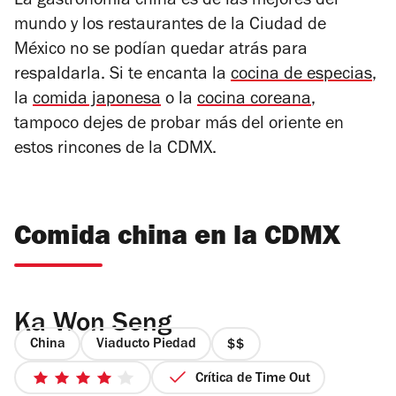
La gastronomía china es de las mejores del
mundo y los restaurantes de la Ciudad de
México no se podían quedar atrás para
respaldarla. Si te encanta la
cocina de especias
,
la
comida japonesa
o la
cocina coreana
,
tampoco dejes de probar más del oriente en
estos rincones de la CDMX.
Comida china en la CDMX
Ka Won Seng
China
Viaducto Piedad
precio
2
Crítica de Time Out
4
de