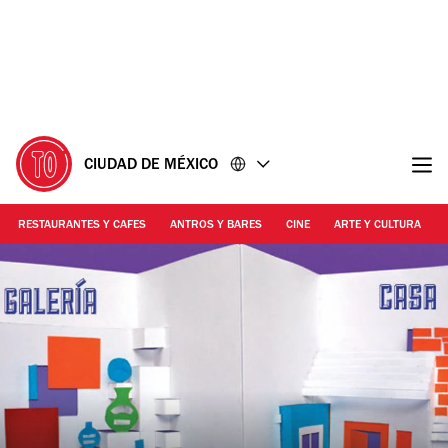
Ir
Ir
al
al
contenido
pie
de
página
CIUDAD DE MÉXICO
RESTAURANTES Y CAFES
ANTROS Y BARES
CINE
ARTE Y CULTURA