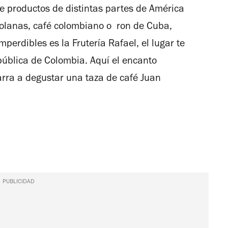
de
5
 productos de distintas partes de América
4
estrellas
ezolanas, café colombiano o ron de Cuba,
mperdibles es la Frutería Rafael, el lugar te
ública de Colombia. Aquí el encanto
rra a degustar una taza de café Juan
PUBLICIDAD