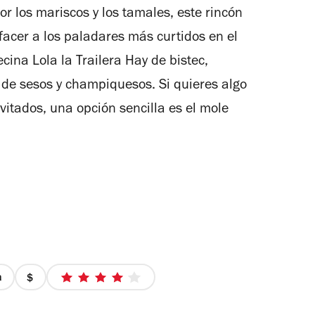
de
5
r los mariscos y los tamales, este rincón
4
estrellas
sfacer a los paladares más curtidos en el
cina Lola la Trailera Hay de bistec,
 de sesos y champiquesos. Si quieres algo
vitados, una opción sencilla es el mole
a
precio
4
1
de