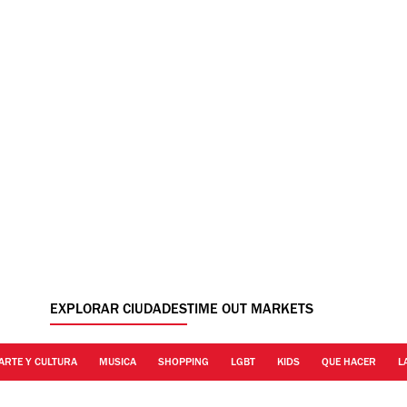
EXPLORAR CIUDADES
TIME OUT MARKETS
ARTE Y CULTURA
MUSICA
SHOPPING
LGBT
KIDS
QUE HACER
L