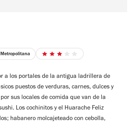
Metropolitana
3
de
5
a los portales de la antigua ladrillera de
estrellas
ásicos puestos de verduras, carnes, dulces y
 por sus locales de comida que van de la
ushi. Los cochinitos y el Huarache Feliz
udos; habanero molcajeteado con cebolla,