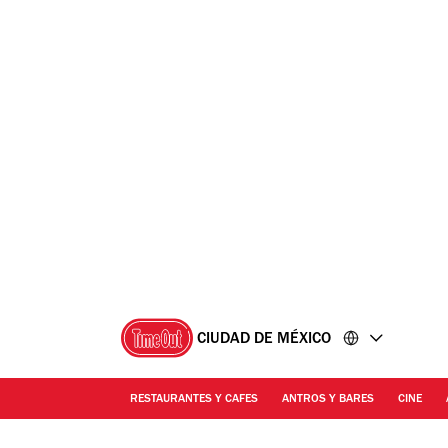
Ir
Ir
al
al
contenido
pie
de
página
CIUDAD DE MÉXICO
RESTAURANTES Y CAFES
ANTROS Y BARES
CINE