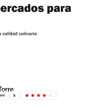
ercados para
 calidad culinaria
Torre
ero
precio
4
1
de