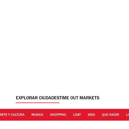
EXPLORAR CIUDADES
TIME OUT MARKETS
ARTE Y CULTURA
MUSICA
SHOPPING
LGBT
KIDS
QUE HACER
L