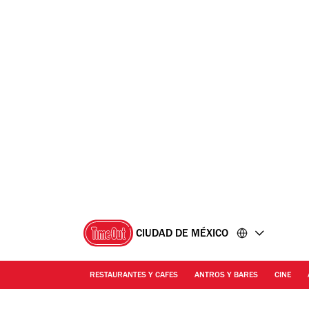
Ir
Ir
al
al
contenido
pie
de
página
CIUDAD DE MÉXICO
RESTAURANTES Y CAFES
ANTROS Y BARES
CINE