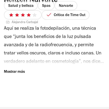
Kenzen Narvarte
Salud y belleza
Spas
Narvarte
tratamientos. Las ceras que se usan aquí tienen
Crítica de Time Out
diferentes propiedades. La de algas marinas,
4
Alejandra Carbajal
de
por ejemplo, evita la irritación de la piel. Con
Aquí se realiza la fotodepilación, una técnica
5
una sola sesión basta para que en 30 o 40 días
estrellas
que “junta los beneficios de la luz pulsada
no te preocupes por los vellitos incómodos.
avanzada y de la radiofrecuencia, y permite
tratar vellos oscuros, claros e incluso canas. Un
verdadero adelanto en cosmetología”, nos dice
la terapeuta Jenny Góngora. Este tipo de luz
penetra la piel con intensidad, de tal manera
que ataca la raíz y va debilitando el vello 85%,
deteniendo su crecimiento. Esta técnica no es
dolorosa y es muy segura. Según los clientes de