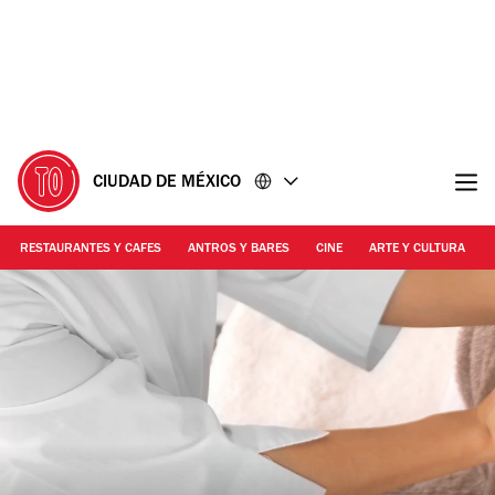
Ir
Ir
al
al
contenido
pie
de
página
CIUDAD DE MÉXICO
RESTAURANTES Y CAFES
ANTROS Y BARES
CINE
ARTE Y CULTURA