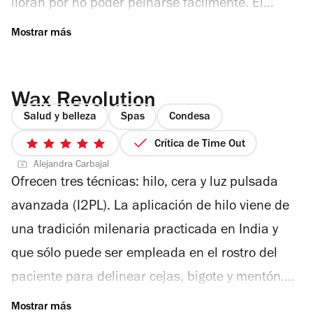
lloran por no poder peinarse fácilmente. El
cambio de imagen es la base de Gloria Torres
Estilitas: ofrecen consultoría en caso de querer
transformarte y no saber cómo hacerlo. Ellos te
Wax Revolution
aconsejan sobre que colores y estilos te quedan
Salud y belleza
Spas
Condesa
mejor y pueden lograr que esos rizos necios se
Crítica de Time Out
cambien a líneas rectas.
5
Alejandra Carbajal
de
Ofrecen tres técnicas: hilo, cera y luz pulsada
5
estrellas
avanzada (I2PL). La aplicación de hilo viene de
una tradición milenaria practicada en India y
que sólo puede ser empleada en el rostro del
paciente para delinear cejas, bigote y mentón.
Las ceras blandas y tibias son ideales para