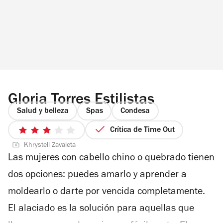
aproximadamente en 15 minutos e
inmediatamente tienes un color intenso.
Gloria Torres Estilistas
Salud y belleza
Spas
Condesa
Crítica de Time Out
3
Khrystell Zavaleta
de
Las mujeres con cabello chino o quebrado tienen
5
estrellas
dos opciones: puedes amarlo y aprender a
moldearlo o darte por vencida completamente.
El alaciado es la solución para aquellas que