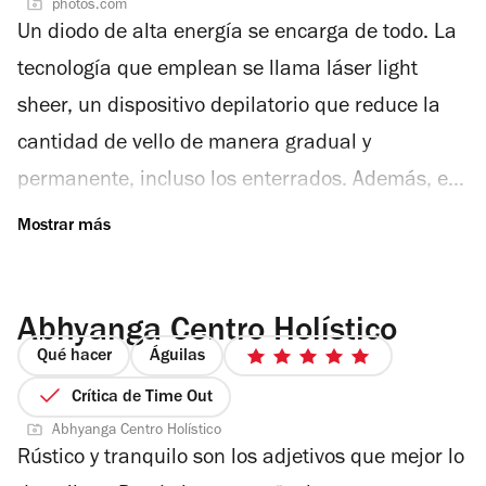
photos.com
de
Un diodo de alta energía se encarga de todo. La
5
estrellas
tecnología que emplean se llama láser light
sheer, un dispositivo depilatorio que reduce la
cantidad de vello de manera gradual y
permanente, incluso los enterrados. Además, es
utilizada para tratar problemas vasculares y
lesiones pigmentadas benignas. Esta técnica se
adapta a todo tipo de piel, incluso bronceada,
Abhyanga Centro Holístico
mediante un enfriamiento de la piel con pulsos.
Qué hacer
Águilas
El láser se encarga de debilitar la raíz y hacerla
5
de
Crítica de Time Out
lo más delgada posible para que
5
Abhyanga Centro Holístico
paulatinamente deje de salir. Estudios científicos
estrellas
Rústico y tranquilo son los adjetivos que mejor lo
refieren que la longitud de onda que genera la