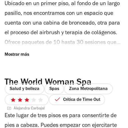
Ubicado en un primer piso, al fondo de un largo
5
estrellas
pasillo, nos encontramos con un espacio que
cuenta con una cabina de bronceado, otra para
el proceso del airbrush y terapia de colágenos.
Ofrece paquetes de 10 hasta 30 sesiones que
puedes compartir. Recibes una explicación de
los tratamientos que desees tomar, con previa
cita. ¿Qué tratamiento ofrecen? AirbrushPor
The World Woman Spa
medio de una pistola especial, muy parecida a
Salud y belleza
Spas
Zona Metropolitana
un aerógrafo, el especialista en bronceado va
Crítica de Time Out
aplicando de forma manual el color deseado.
3
Alejandra Carbajal
de
Tras haber exfoliado tu piel, te colocas en una
Este lugar de tres pisos es para consentirte de
5
cabina de extracción para que todo tu cuerpo
estrellas
pies a cabeza. Puedes empezar con ejercitarte