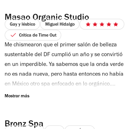
Masao Organic Studio
Gay y lésbico
Miguel Hidalgo
5
de
Crítica de Time Out
5
Me chismearon que el primer salón de belleza
estrellas
sustentable del DF cumplió un año y se convirtió
en un imperdible. Ya sabemos que la onda verde
no es nada nueva, pero hasta entonces no había
en México otro spa enfocado en lo orgánico.
Curiosamente, me contaron que se les ve poco a
los hombres por ahí. Así que me lancé a conocer
Masao Organic Studio, en el barrio de las
Bronz Spa
Lomas de Chapultepec. Marc Launay me espera