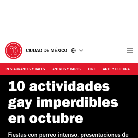
Ir
Ir
al
al
contenido
pie
de
página
CIUDAD DE MÉXICO
RESTAURANTES Y CAFES
ANTROS Y BARES
CINE
ARTE Y CULTURA
10 actividades
gay imperdibles
en octubre
Fiestas con perreo intenso, presentaciones de