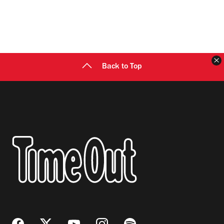
C
Back to Top