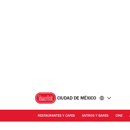
Ir
Ir
al
al
contenido
pie
de
página
CIUDAD DE MÉXICO
RESTAURANTES Y CAFES
ANTROS Y BARES
CINE