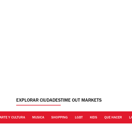
EXPLORAR CIUDADES
TIME OUT MARKETS
ARTE Y CULTURA
MUSICA
SHOPPING
LGBT
KIDS
QUE HACER
L