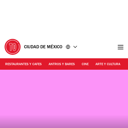
Ir
Ir
al
al
contenido
pie
de
página
CIUDAD DE MÉXICO
RESTAURANTES Y CAFES
ANTROS Y BARES
CINE
ARTE Y CULTURA