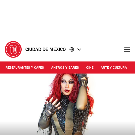
Ir
Ir
al
al
contenido
pie
de
página
CIUDAD DE MÉXICO
RESTAURANTES Y CAFES
ANTROS Y BARES
CINE
ARTE Y CULTURA