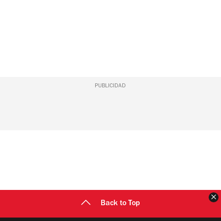
PUBLICIDAD
C
Back to Top