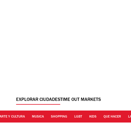
EXPLORAR CIUDADES
TIME OUT MARKETS
ARTE Y CULTURA
MUSICA
SHOPPING
LGBT
KIDS
QUE HACER
L