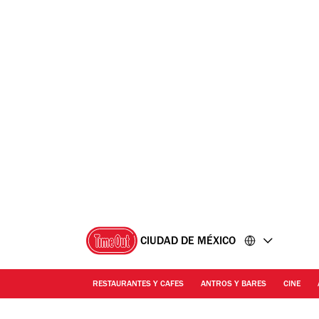
Ir
Ir
al
al
contenido
pie
de
página
CIUDAD DE MÉXICO
RESTAURANTES Y CAFES
ANTROS Y BARES
CINE