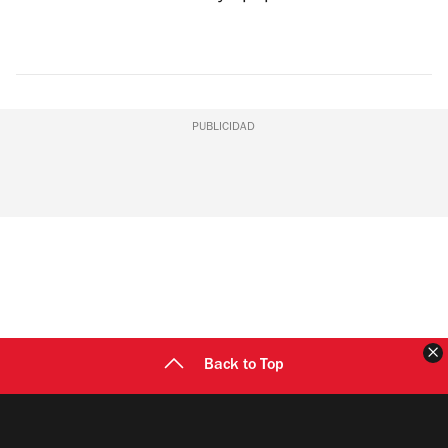
PUBLICIDAD
C
Back to Top