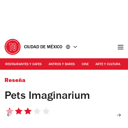
Ir
Ir
al
al
contenido
pie
de
página
CIUDAD DE MÉXICO
RESTAURANTES Y CAFES
ANTROS Y BARES
CINE
ARTE Y CULTURA
Foto: Alejandra Carbajal
Reseña
Pets Imaginarium
3
de
5