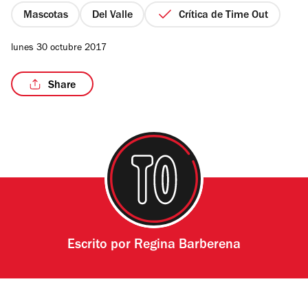
estrellas
Mascotas
Del Valle
Crítica de Time Out
lunes 30 octubre 2017
/13
Share
Escrito por
Regina Barberena