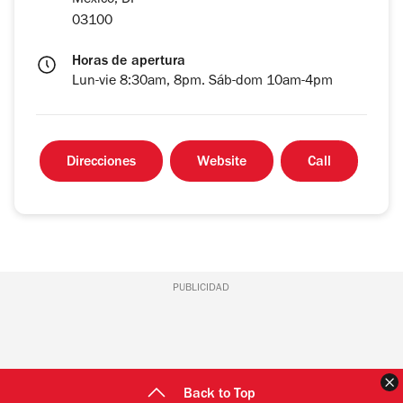
México, DF
03100
Horas de apertura
Lun-vie 8:30am, 8pm. Sáb-dom 10am-4pm
Direcciones
Website
Call
PUBLICIDAD
C
Back to Top