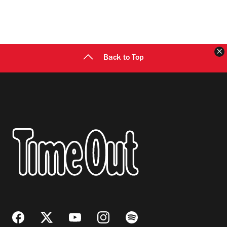
C
Back to Top