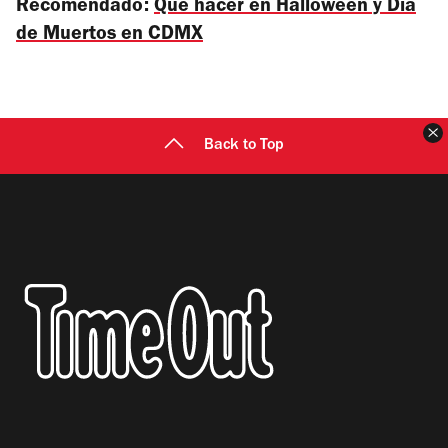
Recomendado:
Qué hacer en Halloween y Día
de Muertos en CDMX
C
Back to Top