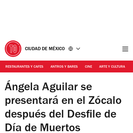
Ir
Ir
al
al
contenido
pie
de
página
CIUDAD DE MÉXICO
RESTAURANTES Y CAFES
ANTROS Y BARES
CINE
ARTE Y CULTURA
Foto: Cortesía Ticketmaster
Ángela Aguilar se
presentará en el Zócalo
después del Desfile de
Día de Muertos