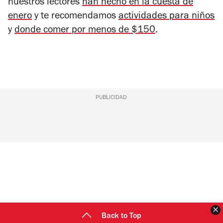
nuestros lectores
han hecho en la cuesta de
enero
y te recomendamos
actividades para niños
y
donde comer por menos de $150
.
PUBLICIDAD
C
Back to Top