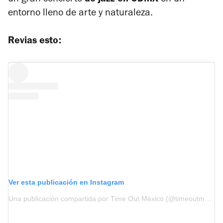
un gran concierto
de jazz en CDMX
en un
entorno lleno de arte y naturaleza.
Revias esto:
Ver esta publicación en Instagram
Una publicación compartida por Time Out México (@timeoutmexico)