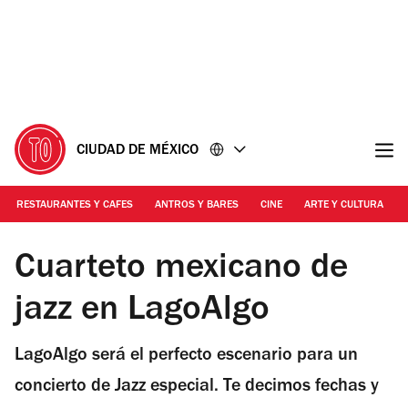
Ir
Ir
al
al
contenido
pie
de
página
CIUDAD DE MÉXICO
RESTAURANTES Y CAFES
ANTROS Y BARES
CINE
ARTE Y CULTURA
Foto: Cortesía | Habrá concierto de Jazz en LagoAlgo
Cuarteto mexicano de
jazz en LagoAlgo
LagoAlgo será el perfecto escenario para un
concierto de Jazz especial. Te decimos fechas y