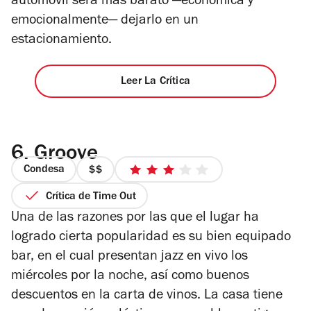
automóvil será más barato —económica y
emocionalmente— dejarlo en un
estacionamiento.
Leer La Crítica
6.
Groove
Condesa
precio
3
2
de
Crítica de Time Out
de
5
Una de las razones por las que el lugar ha
4
estrellas
logrado cierta popularidad es su bien equipado
bar, en el cual presentan jazz en vivo los
miércoles por la noche, así como buenos
descuentos en la carta de vinos. La casa tiene