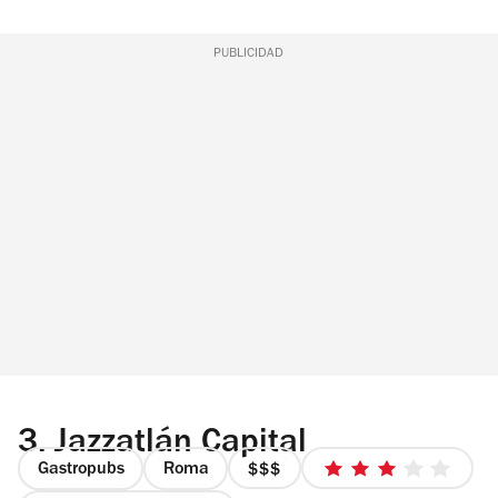
PUBLICIDAD
3.
Jazzatlán Capital
Gastropubs
Roma
precio
3