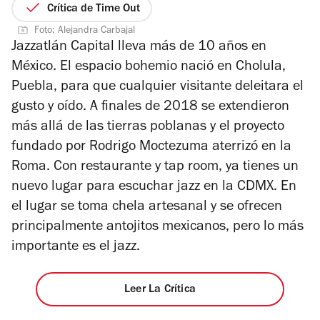
3
de
Crítica de Time Out
de
5
Foto: Alejandra Carbajal
4
estrellas
Jazzatlán Capital lleva más de 10 años en
México. El espacio bohemio nació en Cholula,
Puebla, para que cualquier visitante deleitara el
gusto y oído. A finales de 2018 se extendieron
más allá de las tierras poblanas y el proyecto
fundado por Rodrigo Moctezuma aterrizó en la
Roma. Con restaurante y tap room, ya tienes un
nuevo lugar para escuchar jazz en la CDMX. En
el lugar se toma chela artesanal y se ofrecen
principalmente antojitos mexicanos, pero lo más
importante es el jazz.
Leer La Crítica