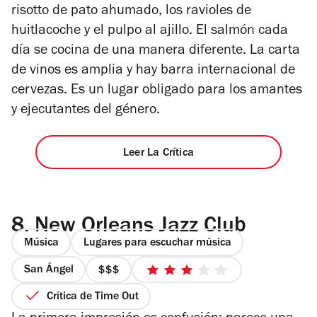
risotto de pato ahumado, los ravioles de
huitlacoche y el pulpo al ajillo. El salmón cada
día se cocina de una manera diferente. La carta
de vinos es amplia y hay barra internacional de
cervezas. Es un lugar obligado para los amantes
y ejecutantes del género.
Leer La Crítica
8.
New Orleans Jazz Club
Música
Lugares para escuchar música
San Ángel
precio
3
3
de
Crítica de Time Out
de
5