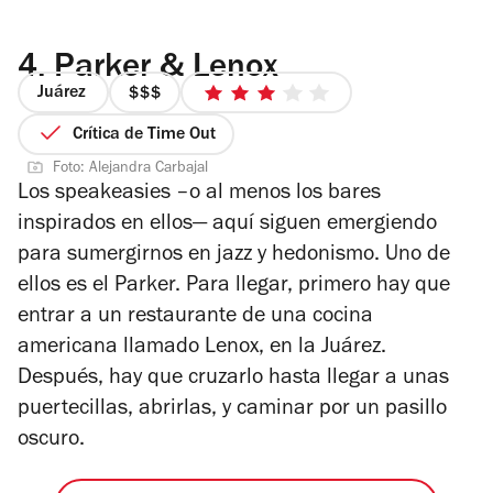
4.
Parker & Lenox
Juárez
precio
3
3
de
Crítica de Time Out
de
5
Foto: Alejandra Carbajal
4
estrellas
Los speakeasies –o al menos los bares
inspirados en ellos— aquí siguen emergiendo
para sumergirnos en jazz y hedonismo. Uno de
ellos es el Parker. Para llegar, primero hay que
entrar a un restaurante de una cocina
americana llamado Lenox, en la Juárez.
Después, hay que cruzarlo hasta llegar a unas
puertecillas, abrirlas, y caminar por un pasillo
oscuro.