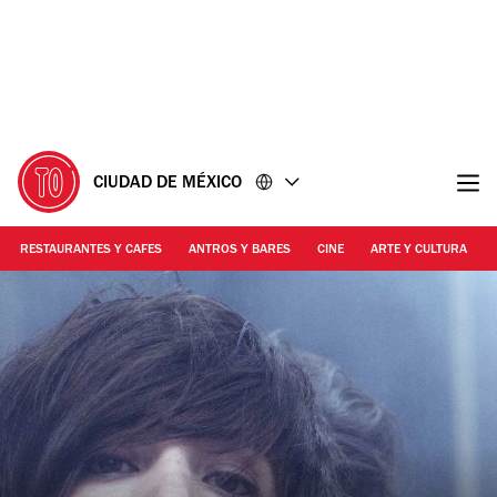
Ir
Ir
al
al
contenido
pie
de
página
CIUDAD DE MÉXICO
RESTAURANTES Y CAFES
ANTROS Y BARES
CINE
ARTE Y CULTURA