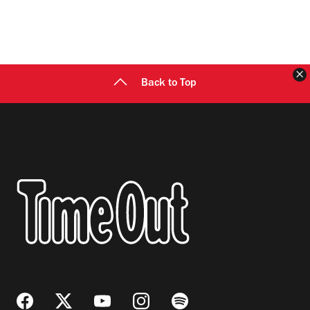
C
Back to Top