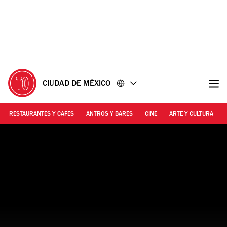
Ir
Ir
al
al
contenido
pie
de
página
CIUDAD DE MÉXICO
RESTAURANTES Y CAFES
ANTROS Y BARES
CINE
ARTE Y CULTURA