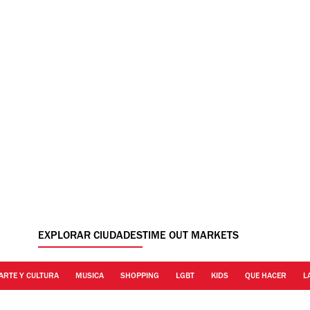
EXPLORAR CIUDADES
TIME OUT MARKETS
ARTE Y CULTURA
MUSICA
SHOPPING
LGBT
KIDS
QUE HACER
L