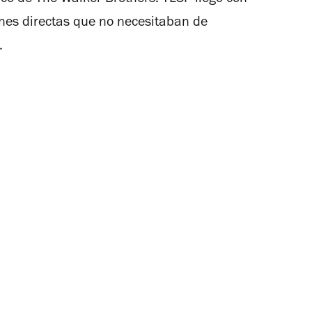
ico de The Walker Brothers. TLSP llegó con
nes directas que no necesitaban de
.