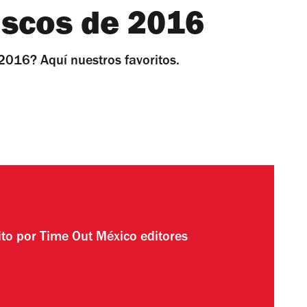
iscos de 2016
2016? Aquí nuestros favoritos.
ito por
Time Out México editores