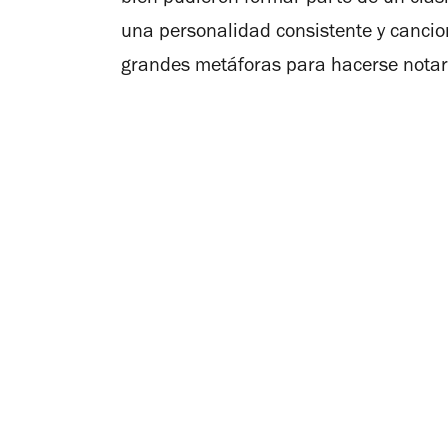
bien pudieron formar parte de un clás
una personalidad consistente y cancio
grandes metáforas para hacerse notar