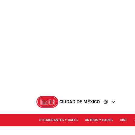
Ir
Ir
al
al
contenido
pie
de
página
CIUDAD DE MÉXICO
RESTAURANTES Y CAFES
ANTROS Y BARES
CINE