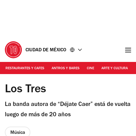
Ir
Ir
al
al
contenido
pie
de
página
CIUDAD DE MÉXICO
RESTAURANTES Y CAFES
ANTROS Y BARES
CINE
ARTE Y CULTURA
Foto: OCESA
Los Tres
La banda autora de “Déjate Caer” está de vuelta
luego de más de 20 años
Música