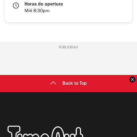
Horas de apertura
Mié 8:30pm
PUBLICIDAD
C
Back to Top