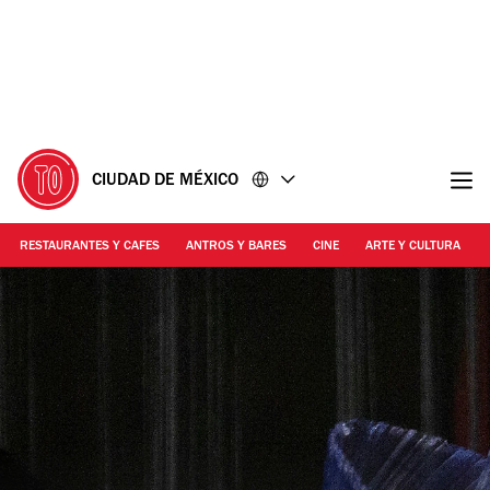
Ir
Ir
al
al
contenido
pie
de
página
CIUDAD DE MÉXICO
RESTAURANTES Y CAFES
ANTROS Y BARES
CINE
ARTE Y CULTURA