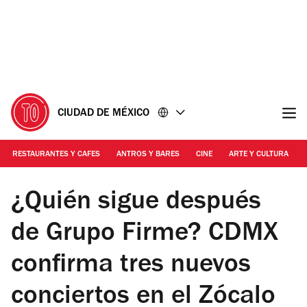
Ir
Ir
al
al
contenido
pie
de
página
CIUDAD DE MÉXICO
RESTAURANTES Y CAFES
ANTROS Y BARES
CINE
ARTE Y CULTURA
Foto: Cortesía Secretaria de Cultura
¿Quién sigue después
de Grupo Firme? CDMX
confirma tres nuevos
conciertos en el Zócalo