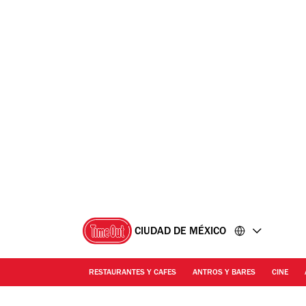
Ir
Ir
al
al
contenido
pie
de
página
CIUDAD DE MÉXICO
RESTAURANTES Y CAFES
ANTROS Y BARES
CINE