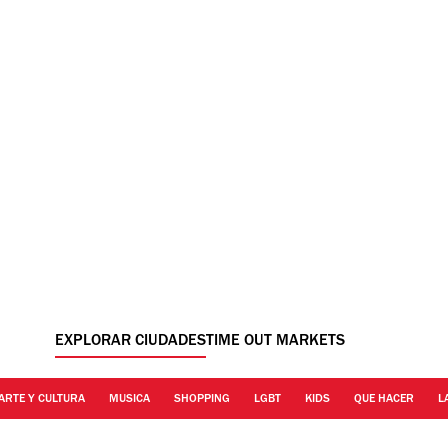
EXPLORAR CIUDADES
TIME OUT MARKETS
ARTE Y CULTURA
MUSICA
SHOPPING
LGBT
KIDS
QUE HACER
L