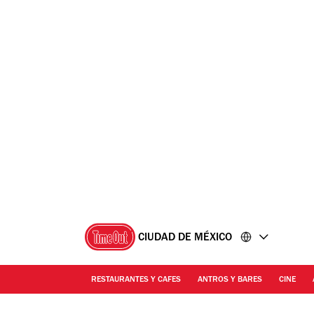
Ir
Ir
al
al
contenido
pie
de
página
CIUDAD DE MÉXICO
RESTAURANTES Y CAFES
ANTROS Y BARES
CINE