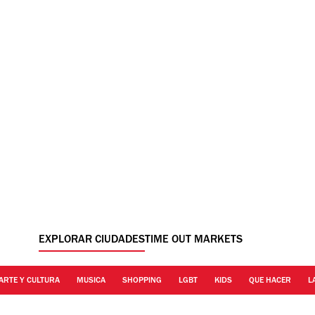
EXPLORAR CIUDADES
TIME OUT MARKETS
ARTE Y CULTURA
MUSICA
SHOPPING
LGBT
KIDS
QUE HACER
L