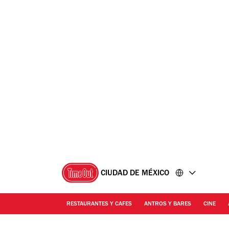
Ir
Ir
al
al
contenido
pie
de
página
CIUDAD DE MÉXICO
RESTAURANTES Y CAFES
ANTROS Y BARES
CINE