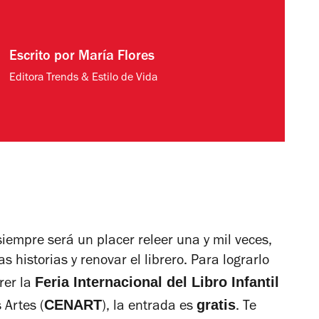
Escrito por
María Flores
Editora Trends & Estilo de Vida
iempre será un placer releer una y mil veces,
 historias y renovar el librero. Para lograrlo
Feria Internacional del Libro Infantil
rer la
CENART
gratis
 Artes (
), la entrada es
. Te