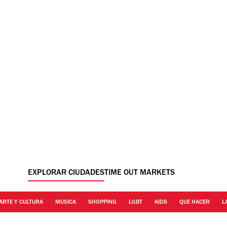
EXPLORAR CIUDADES
TIME OUT MARKETS
ARTE Y CULTURA
MUSICA
SHOPPING
LGBT
KIDS
QUE HACER
L