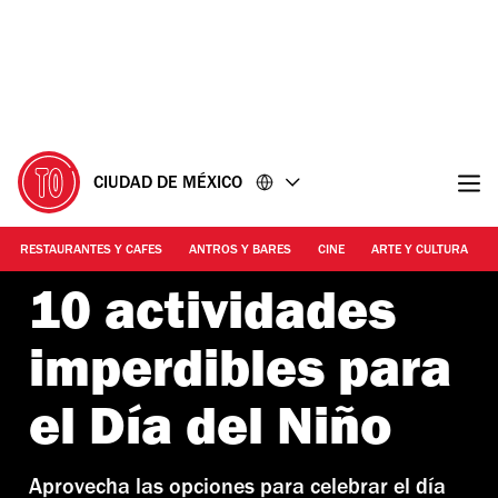
Ir
Ir
al
al
contenido
pie
de
página
CIUDAD DE MÉXICO
RESTAURANTES Y CAFES
ANTROS Y BARES
CINE
ARTE Y CULTURA
10 actividades
imperdibles para
el Día del Niño
Aprovecha las opciones para celebrar el día