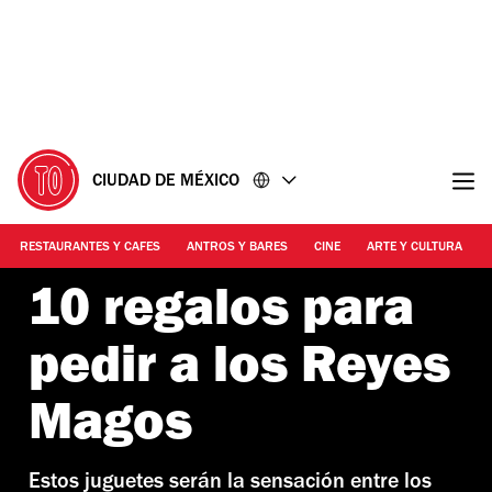
Ir
Ir
al
al
contenido
pie
de
página
CIUDAD DE MÉXICO
RESTAURANTES Y CAFES
ANTROS Y BARES
CINE
ARTE Y CULTURA
10 regalos para
pedir a los Reyes
Magos
Estos juguetes serán la sensación entre los