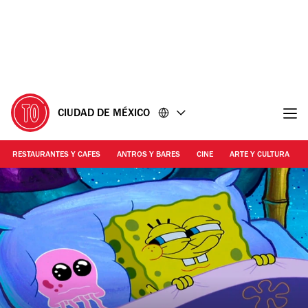
Ir
Ir
al
al
contenido
pie
de
página
CIUDAD DE MÉXICO
RESTAURANTES Y CAFES
ANTROS Y BARES
CINE
ARTE Y CULTURA