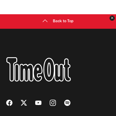
C
Back to Top