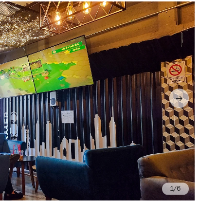
/6
Fo