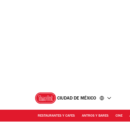
Ir
Ir
al
al
contenido
pie
de
página
CIUDAD DE MÉXICO
RESTAURANTES Y CAFES
ANTROS Y BARES
CINE