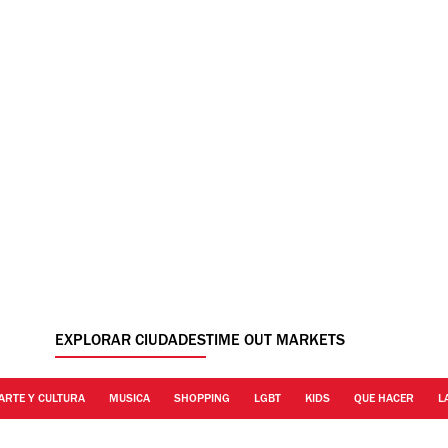
EXPLORAR CIUDADES
TIME OUT MARKETS
ARTE Y CULTURA
MUSICA
SHOPPING
LGBT
KIDS
QUE HACER
L