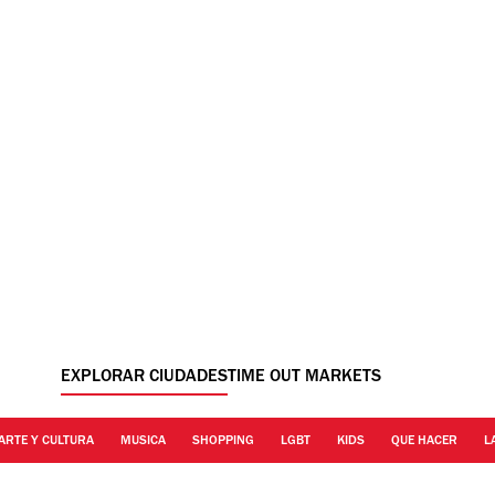
EXPLORAR CIUDADES
TIME OUT MARKETS
ARTE Y CULTURA
MUSICA
SHOPPING
LGBT
KIDS
QUE HACER
L