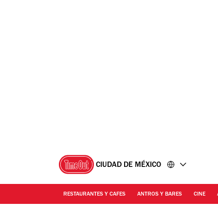
Ir
Ir
al
al
contenido
pie
de
página
CIUDAD DE MÉXICO
RESTAURANTES Y CAFES
ANTROS Y BARES
CINE