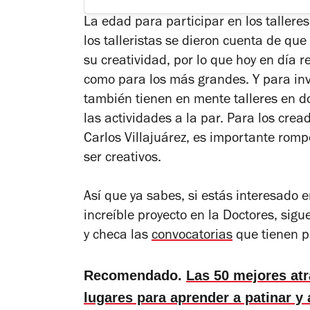
La edad para participar en los taller
los talleristas se dieron cuenta de qu
su creatividad, por lo que hoy en día r
como para los más grandes. Y para inv
t
ambién tienen en mente talleres en d
las actividades a la par.
Para los crea
Carlos Villajuárez, es importante romp
ser creativos.
Así que ya sabes, si estás interesado en
increíble proyecto en la Doctores, si
y checa las
convocatorias
que tienen p
Recomendado.
Las 50 mejores atr
lugares para aprender a patinar y