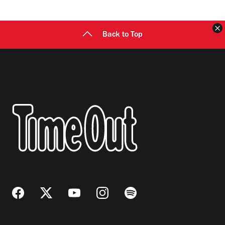
C
Back to Top