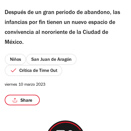
de
Después de un gran periodo de abandono, las
5
estrellas
infancias por fin tienen un nuevo espacio de
/3
convivencia al nororiente de la Ciudad de
México.
Niños
San Juan de Aragón
Crítica de Time Out
viernes 10 marzo 2023
Share