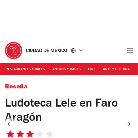
Ir
Ir
al
al
contenido
pie
de
página
CIUDAD DE MÉXICO
RESTAURANTES Y CAFES
ANTROS Y BARES
CINE
ARTE Y CULTURA
Foto: Ariadna Estrada
Reseña
Ludoteca Lele en Faro
Aragón
3