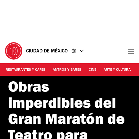
Ir
Ir
al
al
contenido
pie
de
página
CIUDAD DE MÉXICO
RESTAURANTES Y CAFES
ANTROS Y BARES
CINE
ARTE Y CULTURA
Obras
imperdibles del
Gran Maratón de
Teatro para