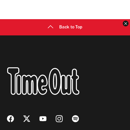
C
Back to Top