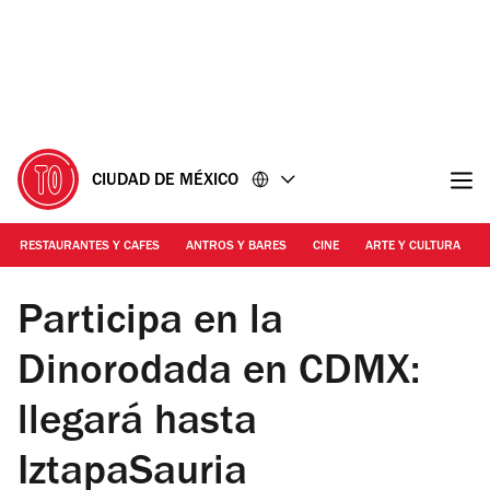
Ir
Ir
al
al
contenido
pie
de
página
CIUDAD DE MÉXICO
RESTAURANTES Y CAFES
ANTROS Y BARES
CINE
ARTE Y CULTURA
Foto: Cortesía Alcaldía Iztapalapa / Edición
Participa en la
Dinorodada en CDMX:
llegará hasta
IztapaSauria