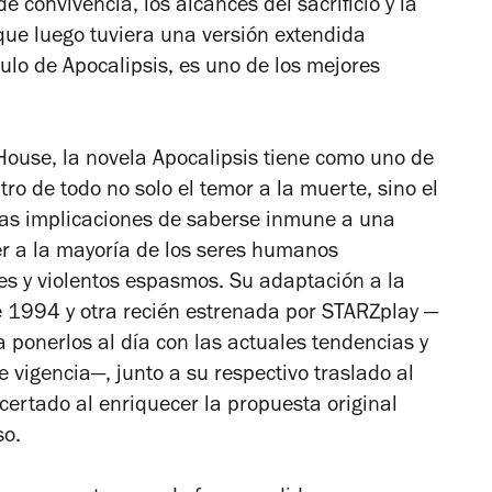
convivencia, los alcances del sacrificio y la
ue luego tuviera una versión extendida
tulo de
Apocalipsis
, es uno de los mejores
House, la novela
Apocalipsis
tiene como uno de
ro de todo no solo el temor a la muerte, sino el
 las implicaciones de saberse inmune a una
 a la mayoría de los seres humanos
es y violentos espasmos. Su adaptación a la
de 1994 y otra recién estrenada por STARZplay —
a ponerlos al día con las actuales tendencias y
vigencia—, junto a su respectivo traslado al
rtado al enriquecer la propuesta original
so.