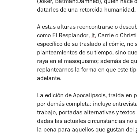
(
Joker, Batman:Damned
), quien hace 
datarles de una retorcida humanidad.
A estas alturas reencontrarse o descub
como
El Resplandor
,
It
, Carrie
o
Christ
específico de su traslado al cómic, no
planteamientos de su tiempo, sino que
raya en el masoquismo; además de que
replantearnos la forma en que este ti
adelante.
La edición de
Apocalipsois
, traída en 
por demás completa: incluye entrevista
trabajo, portadas alternativas y texto
dadas las actuales circunstancias no e
la pena para aquellos que gustan del 