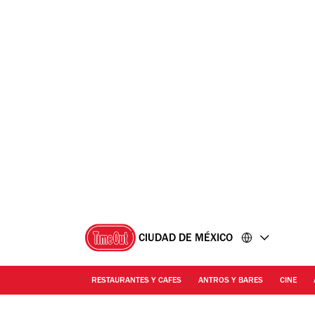
Ir
Ir
al
al
contenido
pie
de
página
CIUDAD DE MÉXICO
RESTAURANTES Y CAFES
ANTROS Y BARES
CINE