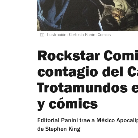
Ilustración: Cortesía Panini Comics
Rockstar Comic
contagio del C
Trotamundos e
y cómics
Editorial Panini trae a México Apocal
de Stephen King