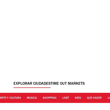
EXPLORAR CIUDADES
TIME OUT MARKETS
ARTE Y CULTURA
MUSICA
SHOPPING
LGBT
KIDS
QUE HACER
L