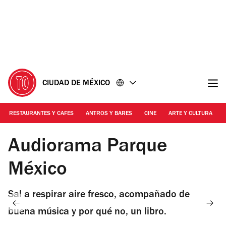
Ir
Ir
al
al
contenido
pie
de
página
CIUDAD DE MÉXICO
RESTAURANTES Y CAFES
ANTROS Y BARES
CINE
ARTE Y CULTURA
Foto: Alejandra Carbajal
Audiorama Parque
México
Sal a respirar aire fresco, acompañado de
buena música y por qué no, un libro.