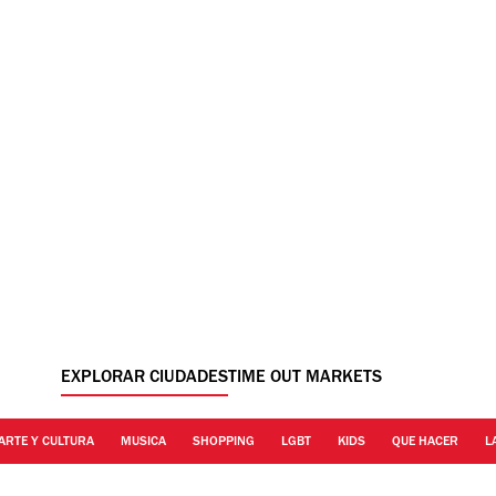
EXPLORAR CIUDADES
TIME OUT MARKETS
ARTE Y CULTURA
MUSICA
SHOPPING
LGBT
KIDS
QUE HACER
L