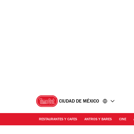
Ir
Ir
al
al
contenido
pie
de
página
CIUDAD DE MÉXICO
RESTAURANTES Y CAFES
ANTROS Y BARES
CINE