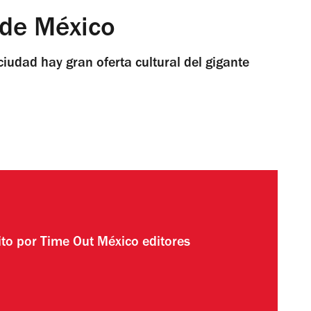
 de México
ciudad hay gran oferta cultural del gigante
ito por
Time Out México editores