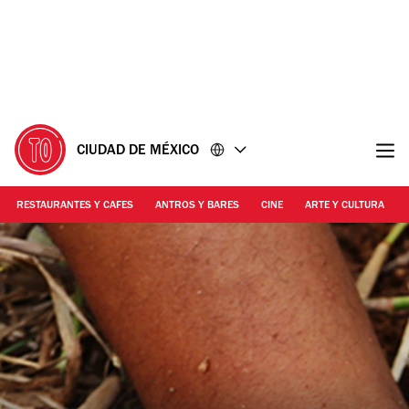
Ir
Ir
al
al
contenido
pie
de
página
CIUDAD DE MÉXICO
RESTAURANTES Y CAFES
ANTROS Y BARES
CINE
ARTE Y CULTURA