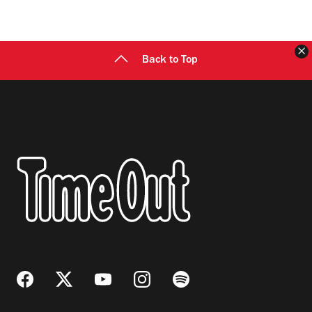
C
Back to Top